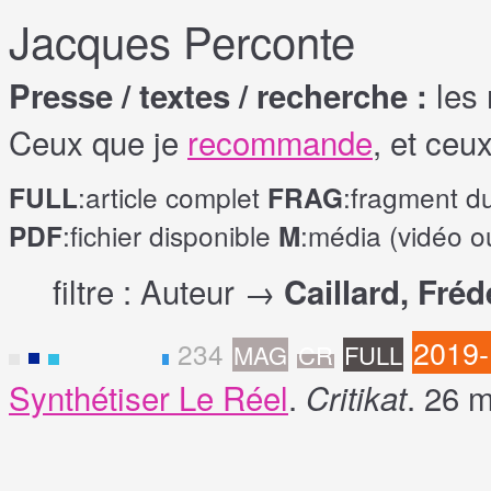
Jacques Perconte
les 
Presse / textes / recherche :
Ceux que je
recommande
, et ceu
:article complet
:fragment d
FULL
FRAG
:fichier disponible
:média (vidéo o
PDF
M
filtre : Auteur →
Caillard, Fréd
2019
234
MAG
CR
FULL
F
Synthétiser Le Réel
.
. 26 
Critikat