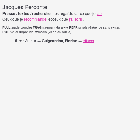
Jacques Perconte
Presse / textes / recherche :
les regards sur ce que je
fais
.
Ceux que je
recommande
, et ceux que
j'ai écris
.
FULL
:article complet
FRAG
:fragment du texte
REFR
:simple référence sans extrait
PDF
:fichier disponible
M
:média (vidéo ou audio)
filtre : Auteur →
Guignandon, Florian
→
effacer