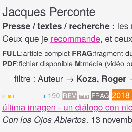
Jacques Perconte
les 
Presse / textes / recherche :
Ceux que je
recommande
, et ceu
:article complet
:fragment d
FULL
FRAG
:fichier disponible
:média (vidéo o
PDF
M
filtre : Auteur →
Koza, Roger
2018
190
REV
PR
FRAG
E
última imagen - un diálogo con n
. 13 novemb
Con los Ojos Abiertos