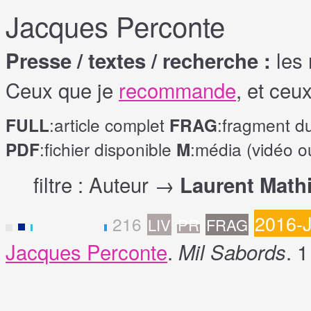
Jacques Perconte
les 
Presse / textes / recherche :
Ceux que je
recommande
, et ceu
:article complet
:fragment d
FULL
FRAG
:fichier disponible
:média (vidéo o
PDF
M
filtre : Auteur →
Laurent Math
2016-
216
LIV
PR
FRAG
F
Jacques Perconte
.
. 
Mil Sabords