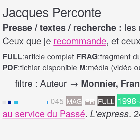
Jacques Perconte
les 
Presse / textes / recherche :
Ceux que je
recommande
, et ceu
:article complet
:fragment d
FULL
FRAG
:fichier disponible
:média (vidéo o
PDF
M
filtre : Auteur →
Monnier, Fra
1998
045
MAG
PR
FULL
F
au service du Passé
.
. 
L'express