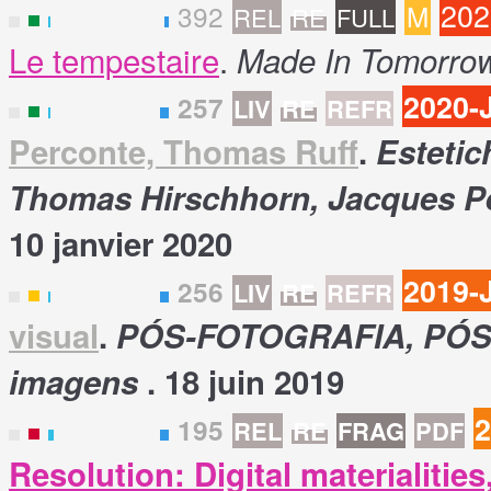
202
392
M
REL
RE
FULL
I
Le tempestaire
.
Made In Tomorro
2020-
257
LIV
RE
REFR
I
Perconte, Thomas Ruff
.
Estetic
Thomas Hirschhorn, Jacques Pe
10 janvier 2020
2019-
256
LIV
RE
REFR
E
visual
.
PÓS-FOTOGRAFIA, PÓS-
imagens
. 18 juin 2019
2
195
REL
RE
FRAG
PDF
E
Resolution: Digital materialities,