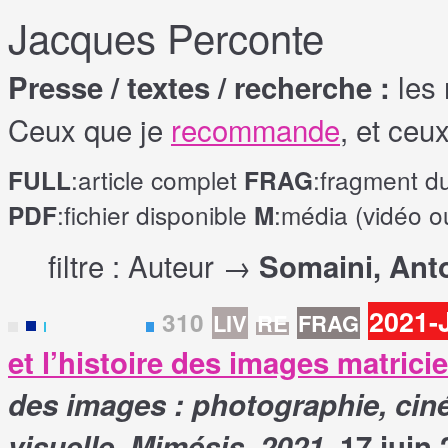
Jacques Perconte
les 
Presse / textes / recherche :
Ceux que je
recommande
, et ceu
:article complet
:fragment d
FULL
FRAG
:fichier disponible
:média (vidéo o
PDF
M
filtre : Auteur →
Somaini, Ant
2021-
310
LIV
RE
FRAG
F
et l’histoire des images matricie
des images : photographie, cin
visuelle, Mimésis, 2021
. 17 juin