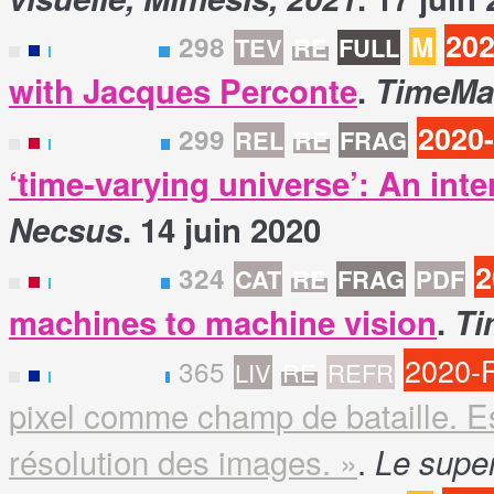
20
298
M
TEV
RE
FULL
F
with Jacques Perconte
.
TimeMa
2020
299
REL
RE
FRAG
E
‘time-varying universe’: An int
Necsus
. 14 juin 2020
2
324
CAT
RE
FRAG
PDF
E
machines to machine vision
.
Ti
2020-
365
LIV
RE
REFR
F
pixel comme champ de bataille. Es
résolution des images. »
.
Le supe