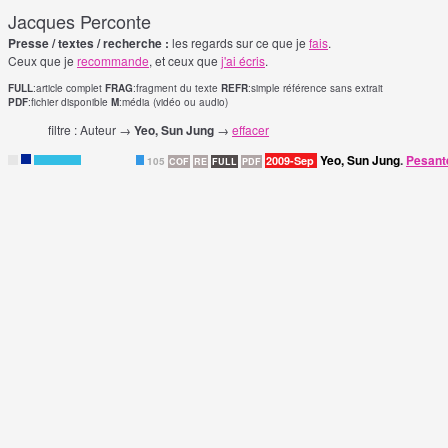
Jacques Perconte
Presse / textes / recherche :
les regards sur ce que je
fais
.
Ceux que je
recommande
, et ceux que
j'ai écris
.
FULL
:article complet
FRAG
:fragment du texte
REFR
:simple référence sans extrait
PDF
:fichier disponible
M
:média (vidéo ou audio)
filtre : Auteur →
Yeo, Sun Jung
→
effacer
Yeo, Sun Jung
.
Pesante
2009-Sep
F
105
COF
RE
FULL
PDF