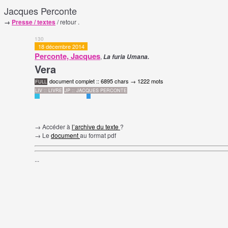
Jacques Perconte
→
Presse / textes
/ retour .
130
18 décembre 2014
Perconte, Jacques
,
La furia Umana.
Vera
document complet :: 6895 chars → 1222 mots
FULL
LIV :: LIVRE
JP :: JACQUES PERCONTE
→ Accéder à
l’archive du texte
?
→ Le
document
au format pdf
...