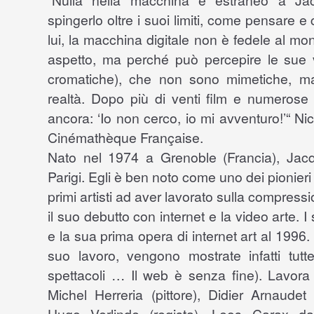
“Nulla nella macchina è estraneo a Ja
spingerlo oltre i suoi limiti, come pensare e 
lui, la macchina digitale non è fedele al mo
aspetto, ma perché può percepire le sue vi
cromatiche), che non sono mimetiche, ma 
realtà. Dopo più di venti film e numerose
ancora: ‘Io non cerco, io mi avventuro!’“ Ni
Cinémathèque Française.
Nato nel 1974 a Grenoble (Francia), Jac
Parigi. Egli è ben noto come uno dei pionieri d
primi artisti ad aver lavorato sulla compress
il suo debutto con internet e la video arte. I
e la sua prima opera di internet art al 1996. I
suo lavoro, vengono mostrate infatti tutte 
spettacoli … Il web è senza fine). Lavora s
Michel Herreria (pittore), Didier Arnaudet