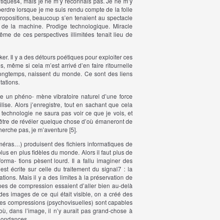
tiques
4
, mais je ne m’y reconnais pas. Je ne m’y
rdre lorsque je me suis rendu compte de la folle
 propositions, beaucoup s’en tenaient au spectacle
 de la machine. Prodige technologique. Miracle
me de ces perspectives illimitées tenait lieu de
ocker. Il y a des détours poétiques pour exploiter ces
, même si cela m’est arrivé d’en faire ritournelle
longtemps, naissent du monde. Ce sont des liens
tations.
te un phéno- mène vibratoire naturel d’une force
se. Alors j’enregistre, tout en sachant que cela
a technologie ne saura pas voir ce que je vois, et
ut-être de révéler quelque chose d’où émaneront de
rche pas, je m’aventure [5].
méras…) produisent des fichiers informatiques de
lus en plus fidèles du monde. Alors il faut plus de
forma- tions pèsent lourd. Il a fallu imaginer des
st écrite sur celle du traitement du signal
7
: la
tions. Mais il y a des limites à la préservation de
 types de compression essaient d’aller bien au-delà
des images de ce qui était visible, on a créé des
es compressions (psychovisuelles) sont capables
 où, dans l’image, il n’y aurait pas grand-chose à
edondances.