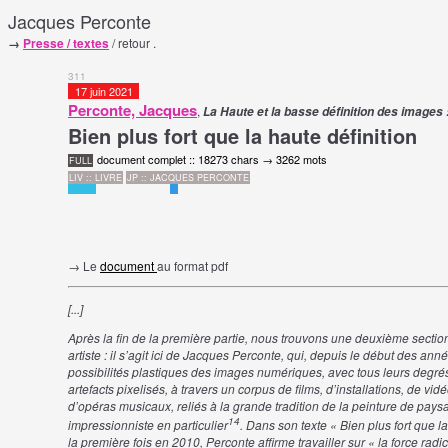
Jacques Perconte
→
Presse / textes
/ retour .
311
17 juin 2021
Perconte, Jacques
,
La Haute et la basse définition des images 
Bien plus fort que la haute définition
document complet :: 18273 chars → 3262 mots
FULL
LIV :: LIVRE
JP :: JACQUES PERCONTE
→ Le
document
au format pdf
[...]
Après
la
fin
de
la
première
partie,
nous
trouvons
une
deuxième
sectio
artiste
:
il
s’agit
ici
de
Jacques
Perconte,
qui,
depuis
le
début
des
anné
possibilités
plastiques
des
images
numériques,
avec
tous
leurs
degré
artefacts
pixelisés,
à
travers
un
corpus
de
films,
d’installations,
de
vidé
d’opéras
musicaux,
reliés
à
la
grande
tradition
de
la
peinture
de
pays
14
impressionniste
en particulier
.
Dans
son
texte
«
Bien
plus
fort
que
la
la
première
fois
en
2010,
Perconte
affirme
travailler
sur
«
la
force
radi