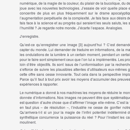
numérique, de la magie de la couleur, du plaisir de la bucolique, du d
joue avec les nouvelles technologies. J’essaie de voir quelle place
concentre de plus en plus fréquemment sur le drame apocalyptique
l’augmenta
tion
perpétuelle de la complexité. Je fais face aux désirs
fais face à la science et au progrès qui seraient les seuls saluts, les
l’humilité ? Je regarde notre monde. J’écarte l’espace. Analogies.
J’enregistre.
Qu’est-ce qu’enregistrer une image [
3]
aujourd’hui ? C’est demande
capter du monde. Lui demander de traduire en informations, de la mani
les ondulations de la lumière à un certain moment, pendant un cert
pour le faire sont simplement ceux que l’on lui a implémentés. Les pro
loin d’être objectifs. Ils sont issus de l’uniformisation par la recher
s’efforce de suivre les plausibles attentes d’utilisateurs eux-mêmes 
cette offre sans cesse innovante. Tout cela dans la perspective imp
Parce qu’il faut à tout prix avoir les moyens d’accumuler des preuve
expériences à rapporter.
Le numérique a donné à nos machines les moyens de réduire le monde
donnée d’informations. Nos images ne peuvent être que systématiques,
est question d’autre chose que d’affirmer l’image elle-même. C’est la v
en faut plus – de résolution –, l’industrie ne cesse de gonfler not
Qu’arrivera-t-il si un jour la magie de l’infini potentiel indéterminé
synthétique concurrence la puissance du réel ? Pour l’instant les c
moulinent.