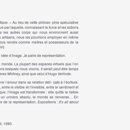
ique. « Au lieu de cette philoso- phie spéculative
e par laquelle, connaissant la force et les actions
ous les autres corps qui nous environnent aussi
s artisans, nous les pourrions employer en même
 nous rendre comme maîtres et possesseurs de la
 VI)
te idée d’image. Je parle de représentation.
 monde. La plupart des espaces virtuels que l’on
s lesquels nous vivons. Il serait peut-être temps
rères Whitney, ainsi que celui d’Hugo Verlinde.
e l’amour dans sa relation déli- cate à l’écriture.
ntre le visible et l’invisible, entre le sentiment et
e, l’image est transformée : elle quitte le lisible
ns un univers absolu, le monde se renverse… En
e de la représentation. Expositions :
It’s all about
il, 1990.