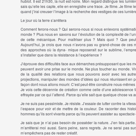
hublot. Il est 21h30, la nuit est noire. Mon regard distingue les lumi
sais qu’elle les capte, elle en enregistre une trace. Je filme. Je filme le
quand j’irai creuser l’image à la recherche des vestiges de ces lumièr
Le jour où la terre s’arrêtera
Comment ferons-nous ? Qui serons-nous si nous enlevons systémati
monde ? Plus nous en savons sur l’évolution de la complexité de l’u
de cette mécanique. Pour maîtriser plus ? Mais quoi ? Que peut-i
Aujourd’hui, je crois que nous n’avons pas vu grand-chose de ces 
des approches où la dyna- mique reposerait sur le sublime, l’empres
s’installer que dans la résistance à l’expérience ?
J’éprouve des difficultés face aux démarches présupposant que les 
peuvent avoir une prise sur le monde. Ne plus toucher au monde. Vi
de la qualité des relations que nous pouvons avoir avec les autr
projections, manipuler des mondes d’idées qui nous réunissent en pet
façon dont nous allons mourir. C’est peut-être construire nous-mêmes
Je vois cette décennie de création comme celle d’une adolescence 
effrayée par ce qui l’attend. Parce qu’elle sait que quelque chose va ar
Je ne suis pas pessimiste. Je résiste. J’essaie de lutter contre la vit
l’espace pour voir et de mettre de la couleur. De raconter des hist
hommes qu’ils sont vivants parce qu’ils peuvent assister au spectacle 
Je sais que je n’ai pas besoin de posséder la nature. J’en fais partie. Al
m’arrêterai moi aussi. Sans peine, sans regrets. Je ne serai pas sur
m’empêchera pas de rester créatif.