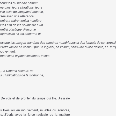
hériques
du
monde
naturel
–
nergies,
leurs
vibrations,
leurs
nt
le
texte
de
Jacques
Perconte,
isée
avec
une
référence
ontrent
clairement
la
manière
ques
afin
de
les
soumettre
à
un
entiel
plastique.
Perconte
mpression
:
il
les
détourne
et
les
que
les
usages
standard
des
caméras
numériques
et
des
formats
de
compress
t
retravaillée
en
continu
par
un
logiciel,
ad
libitum
,
sans
une
durée
définie,
Le
Temp
mouvement
:
enouvelée
et
potentiellement
infinie
.
), Le Cinéma critique: de
is, Publications de la Sorbonne,
 De voir et de profiter du temps qui file. J’essaie
es fixes ou en mouvement, muettes ou sonores,
s. J’écris avec la force radicale de la matière