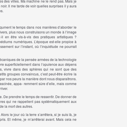
ères des villes. Ma machine ne le rend pas. Mais je
 noir. Il me tarde de voir quelles surprises il y aura
es.
qument le temps dans nos manières d’aborder le
nivers, plus nous construisons un monde à l’image
l en être vis-à-vis des pratiques artistiques ?
médiums numériques. L’époque est-elle propice à
sement sur l’instant, où l’inquiétude ne pourrait
mécaniques de la pensée armées de la technologie
vre superficiellement dans l’opulence aux dépens
es, vivre dans des sphères qui ne sont que des
its groupes convaincus, c’est peut-être écrire la
 par nos peurs la manière dont nous disparaîtrons.
fascinée, appa- remment sûre d’elle, mais comme
river.
esse. De prendre le temps de ressentir. De donner de
oires qui ne rappellent pas systématiquement aux
de la mort des autres.
ors le jour où la terre s’arrêtera, si je suis là, je
pris. Et même, je m’arrêterai avant. Mais cela ne