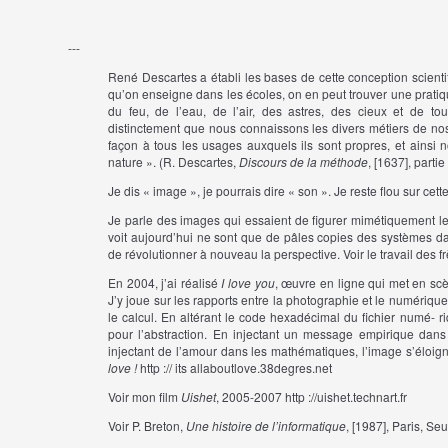
---
René Descartes a établi les bases de cette conception scientif
qu’on enseigne dans les écoles, on en peut trouver une pratiqu
du feu, de l’eau, de l’air, des astres, des cieux et de t
distinctement que nous connaissons les divers métiers de no
façon à tous les usages auxquels ils sont propres, et ainsi
nature ». (R. Descartes,
Discours de la méthode
, [1637], partie
Je dis « image », je pourrais dire « son ». Je reste flou sur cet
Je parle des images qui essaient de figurer mimétiquement le
voit aujourd’hui ne sont que de pâles copies des systèmes dan
de révolutionner à nouveau la perspective. Voir le travail des f
En 2004, j’ai réalisé
I love you
, œuvre en ligne qui met en scèn
J’y joue sur les rapports entre la photographie et le numérique, e
le calcul. En altérant le code hexadécimal du fichier numé- riqu
pour l’abstraction. En injectant un message empirique da
injectant de l’amour dans les mathématiques, l’image s’éloign
love !
http :// its allaboutlove.38degres.net
Voir mon film
Uishet
, 2005-2007 http ://uishet.technart.fr
Voir P. Breton,
Une histoire de l’informatique
, [1987], Paris, Seu