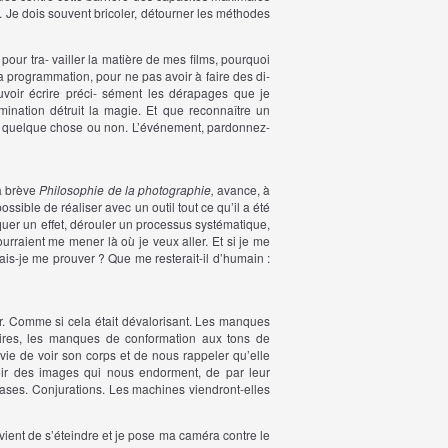
. Je dois souvent bricoler, détourner les méthodes
pour tra- vailler la matière de mes films, pourquoi
a programmation, pour ne pas avoir à faire des di-
uvoir écrire préci- sément les dérapages que je
ination détruit la magie. Et que reconnaître un
gir quelque chose ou non. L’événement, pardonnez-
sa brève
Philosophie de la photographie,
avance, à
 possible de réaliser avec un outil tout ce qu’il a été
quer un effet, dérouler un processus systématique,
rraient me mener là où je veux aller. Et si je me
ais-je me prouver ? Que me resterait-il d’humain :
r. Comme si cela était dévalorisant. Les manques
aires, les manques de conformation aux tons de
nvie de voir son corps et de nous rappeler qu’elle
oir des images qui nous endorment, de par leur
tases. Conjurations. Les machines viendront-elles
 vient de s’éteindre et je pose ma caméra contre le