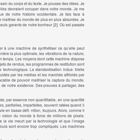
essin du corps et du texte. Je pousse des idées. Je
 elles devraient occuper dans notre monde. Je me
 de notre histoire occidentale. Je fais face à
 de maîtrise du monde de
plus en plus absurdes. Je
 seuls garants de notre bonheur [
2]
. Où est passée
r à une machine de synthétiser ce qu’elle peut
ère la plus optimale, les vibrations de la nature,
ain temps. Les moyens dont cette machine dispose
jets de rendus, les programmes de restitution sont
che technologique. La standardisation indus- trielle
guidés par les médias et les marchés affriolés par
lacable de pouvoir maîtriser la capture du monde.
s de notre existence. Des preuves à partager, des
, par essence non quantifiable, en une quantité
 partielles, imparfaites, souvent ratées quand il
ie en basse défi- nition, toujours. Alors, comme il
re vision du monde à force de millions de pixels.
 de la vie meurt par la technologie et que l’image
alculs sont encore trop compliqués. Les machines