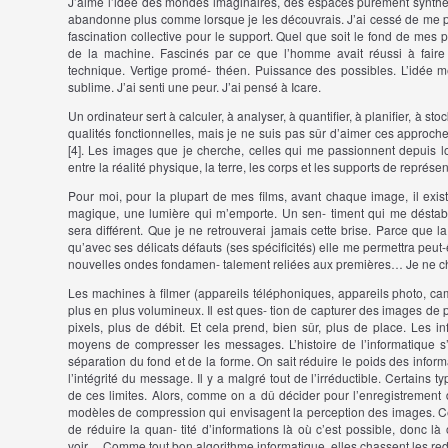
J’aime l’idée des mondes imaginaires, des espaces purement synthé
abandonne plus comme lorsque je les découvrais. J’ai cessé de me pe
fascination collective pour le support. Quel que soit le fond de mes
de la machine. Fascinés par ce que l’homme avait réussi à faire
technique. Vertige promé- théen. Puissance des possibles. L’idée mê
sublime. J’ai senti une peur. J’ai pensé à Icare.
Un ordinateur sert à calculer, à analyser, à quantifier, à planifier, à st
qualités fonctionnelles, mais je ne suis pas sûr d’aimer ces approches
[4]. Les images que je cherche, celles qui me passionnent depuis 
entre la réalité physique, la terre, les corps et les supports de représen
Pour moi, pour la plupart de mes films, avant chaque image, il exis
magique, une lumière qui m’emporte. Un sen- timent qui me déstabili
sera différent. Que je ne retrouverai jamais cette brise. Parce que l
qu’avec ses délicats défauts (ses spécificités) elle me permettra pe
nouvelles ondes fondamen- talement reliées aux premières… Je ne che
Les machines à filmer (appareils téléphoniques, appareils photo, ca
plus en plus volumineux. Il est ques- tion de capturer des images de p
pixels, plus de débit. Et cela prend, bien sûr, plus de place. Les in
moyens de compresser les messages. L’histoire de l’informatique s’e
séparation du fond et de la forme. On sait réduire le poids des informa
l’intégrité du message. Il y a malgré tout de l’irréductible. Certains
de ces limites. Alors, comme on a dû décider pour l’enregistrement 
modèles de compression qui envisagent la perception des images. C
de réduire la quan- tité d’informations là où c’est possible, donc là
voir… Comme tout bon algorithme informatique, elles chassent les r