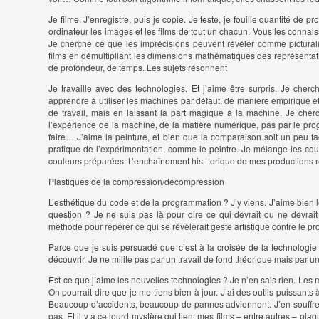
Je filme. J’enregistre, puis je copie. Je teste, je fouille quantité de p
ordinateur les images et les films de tout un chacun. Vous les connaiss
Je cherche ce que les imprécisions peuvent révéler comme pictura
films en démultipliant les dimensions mathématiques des représentat
de profondeur, de temps. Les sujets résonnent
Je travaille avec des technologies. Et j’aime être surpris. Je cher
apprendre à utiliser les machines par défaut, de manière empirique et
de travail, mais en laissant la part magique à la machine. Je cher
l’expérience de la machine, de la matière numérique, pas par le pr
faire… J’aime la peinture, et bien que la comparaison soit un peu fa
pratique de l’expérimentation, comme le peintre. Je mélange les 
couleurs préparées. L’enchaînement his- torique de mes productions 
Plastiques de la compression/décompression
L’esthétique du code et de la programmation ? J’y viens. J’aime bien l
question ? Je ne suis pas là pour dire ce qui devrait ou ne devra
méthode pour repérer ce qui se révèlerait geste artistique contre le 
Parce que je suis persuadé que c’est à la croisée de la technologie
découvrir. Je ne milite pas par un travail de fond théorique mais par u
Est-ce que j’aime les nouvelles technologies ? Je n’en sais rien. Les m
On pourrait dire que je me tiens bien à jour. J’ai des outils puissant
Beaucoup d’accidents, beaucoup de pannes adviennent. J’en souffre.
pas. Et il y a ce lourd mystère qui tient mes films – entre autres – pl