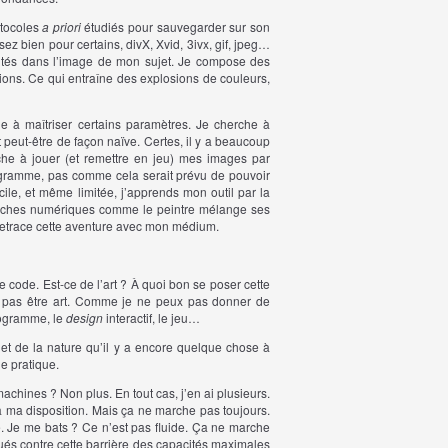
rotocoles
a priori
étudiés pour sauvegarder sur son
ez bien pour certains, divX, Xvid, 3ivx, gif, jpeg…
lités dans l’image de mon sujet. Je compose des
ions. Ce qui entraîne des explosions de couleurs,
che à maîtriser certains paramètres. Je cherche à
 peut-être de façon naïve. Certes, il y a beaucoup
che à jouer (et remettre en jeu) mes images par
ogramme, pas comme cela serait prévu de pouvoir
cile, et même limitée, j’apprends mon outil par la
couches numériques comme le peintre mélange ses
retrace cette aventure avec mon médium.
e code. Est-ce de l’art ? À quoi bon se poser cette
it pas être art. Comme je ne peux pas donner de
programme, le
design
interactif, le jeu…
 et de la nature qu’il y a encore quelque chose à
ne pratique.
achines ? Non plus. En tout cas, j’en ai plusieurs.
s à ma disposition. Mais ça ne marche pas toujours.
 Je me bats ? Ce n’est pas fluide. Ça ne marche
aqués contre cette barrière des capacités maximales