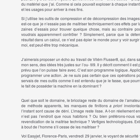
du matériel que j’ai. Comme si cela pouvait exploser à chaque instant
et les usages pour arriver à mes fins.
Si j’utilise les outils de compression et de décompression des images 
est-ce que je n’essaie pas de maîtriser techniquement ces effets par l
zaines d’essais pour trouver quelque chose, mais au contraire po
voudrais apparemment contrôler ? Simplement, parce que la déterm
résultat dans un calcul, ce n’est pas épier le monde pour y voir sur
moi, est peut-être trop mécanique.
J’aimerais proposer un écho au travail de Vilém Flusser
8
, qui, dans 
mon sens, des idées très justes sur l’ou- til
9
. Il y décrit comment il est
prévu que l’on puisse faire avec. C’est son programme logique. Appli
programmer une action. Je ne suis pas certain que ces opérations pou
servais de mes outils comme il est entendu que je le fasse, que pourr
le fait de posséder la machine en la dominant ?
Quel que soit le domaine, le bricolage reste du domaine de l’amateu
de méthode apparents, les manques de finitions
a priori
involont
l’instant sont cause de déni. L’image reste lisse. A-t-on réellement e
n’est pas l’endroit que nous habitons ? Ou bien préférons-nous v
revendication de la maîtrise technique ? Vertiges technologiques. Ex
à bout de l’homme s’il cesse de les maîtriser ?
Vol Easyjet, Florence-Paris, vendredi 29 janvier, le voyant de sécurité