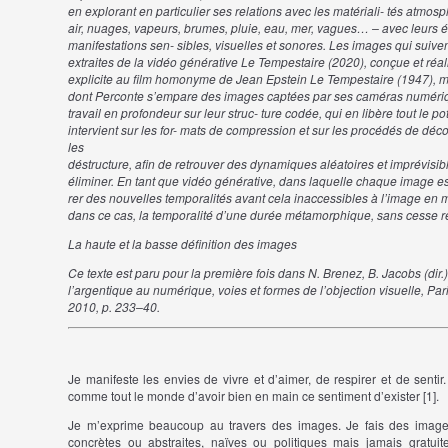
en
explorant
en
particulier
ses
relations
avec
les
matériali-
tés
atmosp
air,
nuages,
vapeurs,
brumes,
pluie,
eau, mer,
vagues…
–
avec
leurs
é
manifestations
sen- sibles,
visuelles
et
sonores.
Les
images
qui
suive
extraites
de
la
vidéo
générative
Le
Tempestaire
(2020),
conçue
et
réal
explicite
au
film
homonyme
de
Jean
Epstein
Le
Tempestaire
(1947), m
dont
Perconte
s’empare
des
images
captées
par
ses
caméras
numéri
travail
en
profondeur
sur
leur
struc-
ture
codée,
qui
en
libère
tout
le
pot
intervient
sur
les
for- mats
de
compression
et
sur
les
procédés
de
déco
les
déstructure,
afin
de
retrouver
des
dynamiques
aléatoires
et
imprévisib
éliminer.
En
tant
que
vidéo
générative,
dans
laquelle
chaque
image
es
rer
des
nouvelles
temporalités
avant
cela
inaccessibles
à
l’image
en
dans
ce
cas,
la
temporalité
d’une
durée
métamorphique,
sans
cesse
r
La
haute
et
la
basse
définition
des
images
Ce texte est paru pour la première fois dans N. Brenez, B. Jacobs (dir.
l’argentique au numérique, voies et formes de l’objection visuelle, Par
2010, p. 233–40.
Je manifeste les envies de vivre et d’aimer, de respirer et de sentir.
comme tout le monde d’avoir bien en main ce sentiment d’exister [
1]
.
Je m’exprime beaucoup au travers des images. Je fais des imag
concrètes ou abstraites, naïves ou politiques mais jamais gratuite