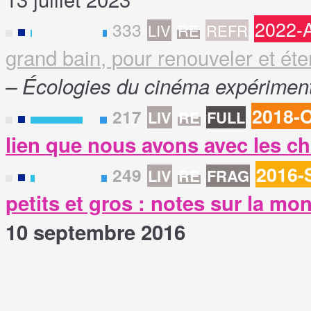
2022-
333
LIV
RE
REFR
F
grand bain, pour renouveler et ét
– Écologies du cinéma expérimen
2018-
217
LIV
RE
FULL
F
lien que nous avons avec les c
2016-
249
LIV
RE
FRAG
F
petits et gros : notes sur la m
10 septembre 2016