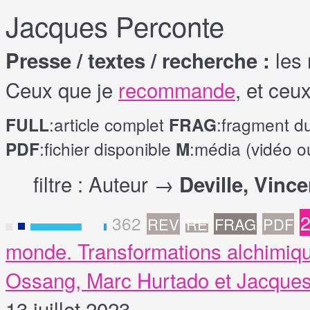
Jacques Perconte
les 
Presse / textes / recherche :
Ceux que je
recommande
, et ceu
:article complet
:fragment d
FULL
FRAG
:fichier disponible
:média (vidéo o
PDF
M
filtre : Auteur →
Deville, Vince
2
362
REV
RE
FRAG
PDF
F
monde. Transformations alchimique
Ossang, Marc Hurtado et Jacques
13 juillet 2023