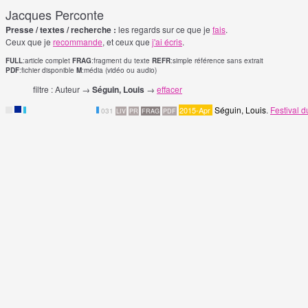
Jacques Perconte
Presse / textes / recherche :
les regards sur ce que je
fais
.
Ceux que je
recommande
, et ceux que
j'ai écris
.
FULL
:article complet
FRAG
:fragment du texte
REFR
:simple référence sans extrait
PDF
:fichier disponible
M
:média (vidéo ou audio)
filtre : Auteur →
Séguin, Louis
→
effacer
Séguin, Louis
.
Festival 
2015-Apr
F
031
LIV
PR
FRAG
PDF