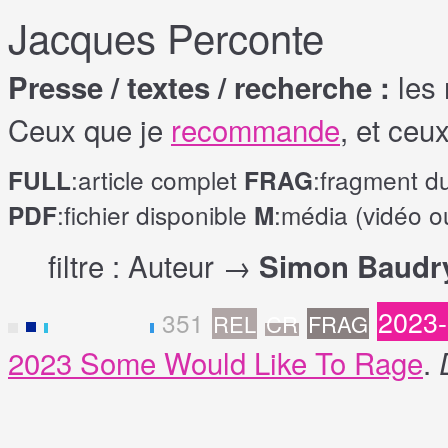
Jacques Perconte
les 
Presse / textes / recherche :
Ceux que je
recommande
, et ceu
:article complet
:fragment d
FULL
FRAG
:fichier disponible
:média (vidéo o
PDF
M
filtre : Auteur →
Simon Baudry
2023
351
REL
CR
FRAG
F
2023 Some Would Like To Rage
.