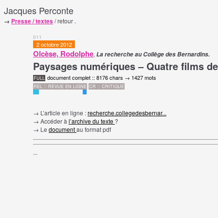
Jacques Perconte
→
Presse / textes
/ retour .
011
2 octobre 2012
Olcèse, Rodolphe
,
La recherche au Collège des Bernardins.
Paysages numériques – Quatre films d
document complet :: 8176 chars → 1427 mots
FULL
REL :: REVUE EN LIGNE
CR :: CRITIQUE
→ L’article en ligne :
recherche.collegedesbernar...
→ Accéder à
l’archive du texte
?
→ Le
document
au format pdf
...